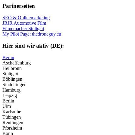
Partnerseiten
SEO & Onlinemarketing
JRJR Automotive Film
Filmemacher Stuttgart
My Pilot Page: thedroneguy.eu
Hier sind wir aktiv (DE):
Berlin
Aschaffenburg
Heilbronn
Stuttgart
Böblingen
Sindelfingen
Hamburg
Leipzig
Berlin
Ulm
Karlsruhe
Tübingen
Reutlingen
Pforzheim
Bonn