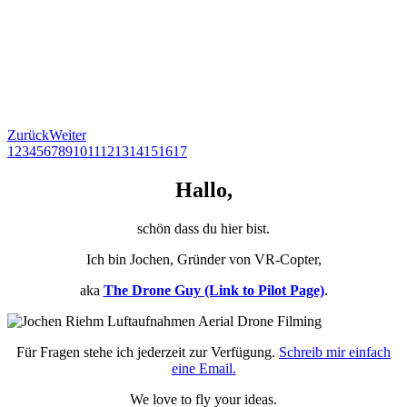
Zurück
Weiter
1
2
3
4
5
6
7
8
9
10
11
12
13
14
15
16
17
Hallo,
schön dass du hier bist.
Ich bin Jochen, Gründer von VR-Copter,
aka
The Drone Guy (Link to Pilot Page)
.
Für Fragen stehe ich jederzeit zur Verfügung.
Schreib mir einfach
eine Email.
We love to fly your ideas.