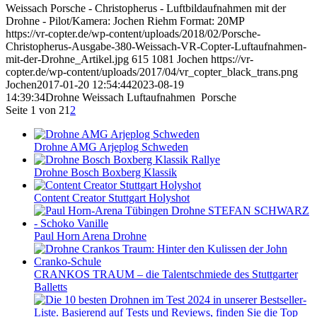
Weissach Porsche - Christopherus - Luftbildaufnahmen mit der
Drohne - Pilot/Kamera: Jochen Riehm Format: 20MP
https://vr-copter.de/wp-content/uploads/2018/02/Porsche-
Christopherus-Ausgabe-380-Weissach-VR-Copter-Luftaufnahmen-
mit-der-Drohne_Artikel.jpg
615
1081
Jochen
https://vr-
copter.de/wp-content/uploads/2017/04/vr_copter_black_trans.png
Jochen
2017-01-20 12:54:44
2023-08-19
14:39:34
Drohne Weissach Luftaufnahmen Porsche
Seite 1 von 2
1
2
Drohne AMG Arjeplog Schweden
Drohne Bosch Boxberg Klassik
Content Creator Stuttgart Holyshot
Paul Horn Arena Drohne
CRANKOS TRAUM – die Talentschmiede des Stuttgarter
Balletts