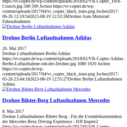
https://vr-copter.de/wp-content/uploads/2018/02/VR-Copter_Tech-
Crunch.jpg
500
500
Jochen
https://vr-copter.de/wp-
content/uploads/2017/04/vr_copter_black_trans.png
Jochen
2017-
06-26 12:10:54
2023-08-19 12:53:36
Drohne Auto Motorrad
Fahraufnahmen
Drohne Berlin Luftaufnahmen Adidas
26. Mai 2017
Drohne Luftaufnahmen Berlin Adidas
https://vr-copter.de/wp-content/uploads/2018/02/VR-Copter-Adidas-
Berlin-Luftaufnahme-mit-der-Drohne.jpg
1080
1920
Jochen
https://vr-copter.de/wp-
content/uploads/2017/04/vr_copter_black_trans.png
Jochen
2017-
05-26 23:44:18
2023-08-19 12:55:27
Drohne Berlin Luftaufnahmen
Adidas
Drohne Bilster-Berg Luftaufnahmen Mercedes
8. Mai 2017
Drohne Luftaufnahmen Bilster Berg - Für die Eventdokumentation
der Mercedes Benz Driving Expirience - DJI Inspire2
https://vr-copter.de/wp-content/uploads/2017/05/VR-Copter-